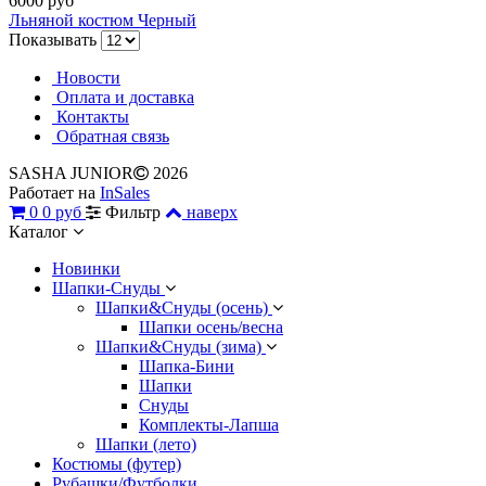
6000 руб
Льняной костюм Черный
Показывать
Новости
Оплата и доставка
Контакты
Обратная связь
SASHA JUNIOR
2026
Работает на
InSales
0
0 руб
Фильтр
наверх
Каталог
Новинки
Шапки-Снуды
Шапки&Cнуды (осень)
Шапки осень/весна
Шапки&Cнуды (зима)
Шапка-Бини
Шапки
Снуды
Комплекты-Лапша
Шапки (лето)
Костюмы (футер)
Рубашки/Футболки