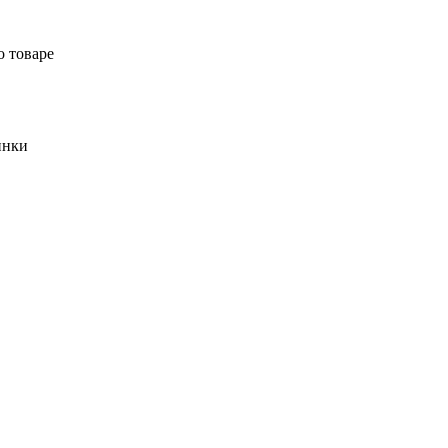
о товаре
инки