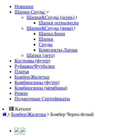
Новинки
Шапки-Снуды
Шапки&Cнуды (осень)
Шапки осень/весна
Шапки&Cнуды (зима)
Шапка-Бини
Шапки
Снуды
Комплекты-Лапша
Шапки (лето)
Костюмы (футер)
Рубашки/Футболки
Платья
Бомбер/Жилетки
Комбинезоны (футер)
Комбинезоны (мембрана)
Ремни
Подарочные Сертификаты
Каталог
Бомбер/Жилетки
Бомбер Черно-белый