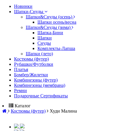
Новинки
Шапки-Снуды
Шапки&Cнуды (осень)
Шапки осень/весна
Шапки&Cнуды (зима)
Шапка-Бини
Шапки
Снуды
Комплекты-Лапша
Шапки (лето)
Костюмы (футер)
Рубашки/Футболки
Платья
Бомбер/Жилетки
Комбинезоны (футер)
Комбинезоны (мембрана)
Ремни
Подарочные Сертификаты
Каталог
Костюмы (футер)
Худи Малина