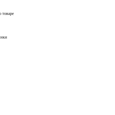
о товаре
инки