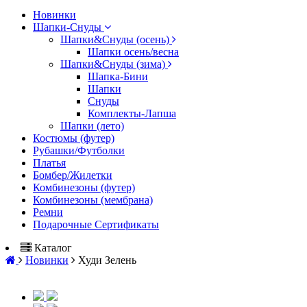
Новинки
Шапки-Снуды
Шапки&Cнуды (осень)
Шапки осень/весна
Шапки&Cнуды (зима)
Шапка-Бини
Шапки
Снуды
Комплекты-Лапша
Шапки (лето)
Костюмы (футер)
Рубашки/Футболки
Платья
Бомбер/Жилетки
Комбинезоны (футер)
Комбинезоны (мембрана)
Ремни
Подарочные Сертификаты
Каталог
Новинки
Худи Зелень