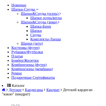
Новинки
Шапки-Снуды
Шапки&Cнуды (осень)
Шапки осень/весна
Шапки&Cнуды (зима)
Шапка-Бини
Шапки
Снуды
Комплекты-Лапша
Шапки (лето)
Костюмы (футер)
Рубашки/Футболки
Платья
Бомбер/Жилетки
Комбинезоны (футер)
Комбинезоны (мембрана)
Ремни
Подарочные Сертификаты
Каталог
Детское
Кардиганы
Квадрат
Детский кардиган
"какао" (квадрат)