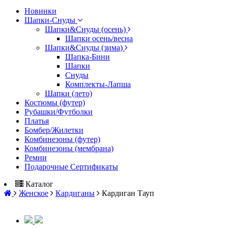
Новинки
Шапки-Снуды
Шапки&Cнуды (осень)
Шапки осень/весна
Шапки&Cнуды (зима)
Шапка-Бини
Шапки
Снуды
Комплекты-Лапша
Шапки (лето)
Костюмы (футер)
Рубашки/Футболки
Платья
Бомбер/Жилетки
Комбинезоны (футер)
Комбинезоны (мембрана)
Ремни
Подарочные Сертификаты
Каталог
Женское
Кардиганы
Кардиган Тауп