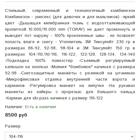
Стильный, современный и технологичный комбинезон
Комбинезон - унисекс (для девочек и для мальчиков) -яркий
цвет -Дышащая мембранная ткань с водоотталкивающей
пропиткой 10.000/10.000 mm (TORAY) не дает промокнуть и
выводит пот наружу - 100% проклеенные швы , не позволят
попасть влаге и снегу - Утеплитель 3М Тинсулейт 230 гр в
размерах 86-92, 92-98, 98-104 и 3М Тинсулейт 150 гр в
размерах 104-110,110-116, 116-122, 122-128, 128-134, 134-140
-Подкладка 100% полиэстер -Съемный регулируемый
капюшон на кнопках -Молния "бомболюк" начиная с размера
92-98 -Снегозащитные манжеты с резинкой на штанинах
-Микрофлисовая отделка внутренней части ворота и
карманов -Регулировка манжет на липучке -На рукавах
манжеты из лайкры с прорезью для большого пальца
-Карман для ski-pass начиная с размер 116-122
Наличие:
Есть в наличии
8500 руб
Размер