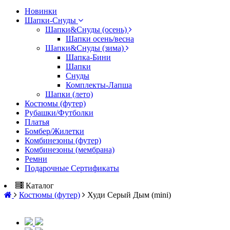
Новинки
Шапки-Снуды
Шапки&Cнуды (осень)
Шапки осень/весна
Шапки&Cнуды (зима)
Шапка-Бини
Шапки
Снуды
Комплекты-Лапша
Шапки (лето)
Костюмы (футер)
Рубашки/Футболки
Платья
Бомбер/Жилетки
Комбинезоны (футер)
Комбинезоны (мембрана)
Ремни
Подарочные Сертификаты
Каталог
Костюмы (футер)
Худи Серый Дым (mini)