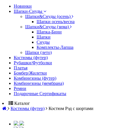
Новинки
Шапки-Снуды
Шапки&Cнуды (осень)
Шапки осень/весна
Шапки&Cнуды (зима)
Шапка-Бини
Шапки
Снуды
Комплекты-Лапша
Шапки (лето)
Костюмы (футер)
Рубашки/Футболки
Платья
Бомбер/Жилетки
Комбинезоны (футер)
Комбинезоны (мембрана)
Ремни
Подарочные Сертификаты
Каталог
Костюмы (футер)
Костюм Рэд с шортами