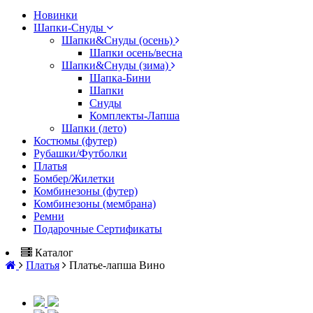
Новинки
Шапки-Снуды
Шапки&Cнуды (осень)
Шапки осень/весна
Шапки&Cнуды (зима)
Шапка-Бини
Шапки
Снуды
Комплекты-Лапша
Шапки (лето)
Костюмы (футер)
Рубашки/Футболки
Платья
Бомбер/Жилетки
Комбинезоны (футер)
Комбинезоны (мембрана)
Ремни
Подарочные Сертификаты
Каталог
Платья
Платье-лапша Вино