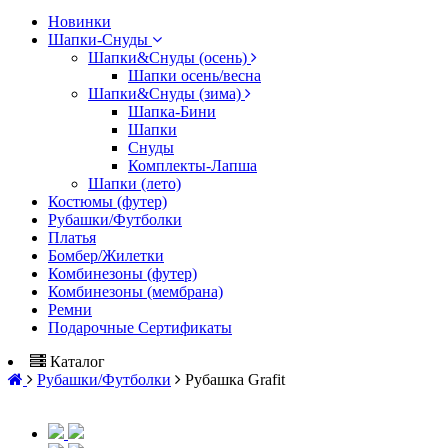
Новинки
Шапки-Снуды
Шапки&Cнуды (осень)
Шапки осень/весна
Шапки&Cнуды (зима)
Шапка-Бини
Шапки
Снуды
Комплекты-Лапша
Шапки (лето)
Костюмы (футер)
Рубашки/Футболки
Платья
Бомбер/Жилетки
Комбинезоны (футер)
Комбинезоны (мембрана)
Ремни
Подарочные Сертификаты
Каталог
Рубашки/Футболки
Рубашка Grafit