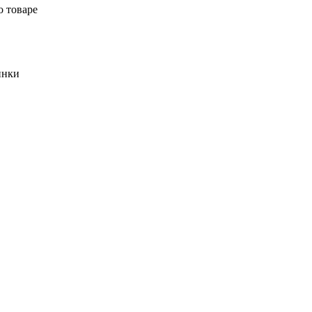
о товаре
инки