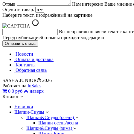
Отзыв
Нам интересно Ваше мнение 
Оцените товар:
Наберите текст, изображённый на картинке
Вы неправильно ввели текст с карт
Перед публикацией отзывы проходят модерацию
Новости
Оплата и доставка
Контакты
Обратная связь
SASHA JUNIOR
2026
Работает на
InSales
0
0 руб
наверх
Каталог
Новинки
Шапки-Снуды
Шапки&Cнуды (осень)
Шапки осень/весна
Шапки&Cнуды (зима)
Шапка-Бини