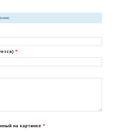
нению
куется)
ённый на картинке