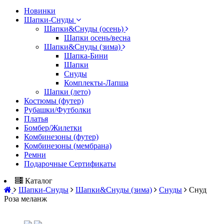
Новинки
Шапки-Снуды
Шапки&Cнуды (осень)
Шапки осень/весна
Шапки&Cнуды (зима)
Шапка-Бини
Шапки
Снуды
Комплекты-Лапша
Шапки (лето)
Костюмы (футер)
Рубашки/Футболки
Платья
Бомбер/Жилетки
Комбинезоны (футер)
Комбинезоны (мембрана)
Ремни
Подарочные Сертификаты
Каталог
Шапки-Снуды
Шапки&Cнуды (зима)
Снуды
Снуд
Роза меланж