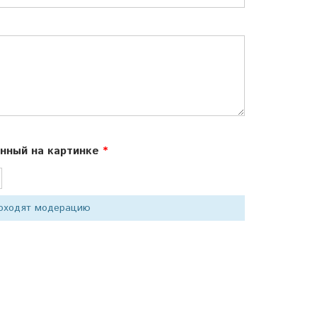
ённый на картинке
роходят модерацию