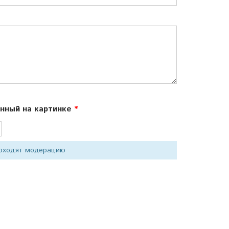
ённый на картинке
роходят модерацию