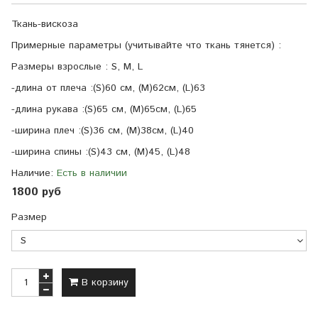
Ткань-вискоза
Примерные параметры (учитывайте что ткань тянется) :
Размеры взрослые : S, M, L
-длина от плеча :(S)60 см, (M)62см, (L)63
-длина рукава :(S)65 см, (M)65см, (L)65
-ширина плеч :(S)36 см, (M)38см, (L)40
-ширина спины :(S)43 см, (M)45, (L)48
Наличие:
Есть в наличии
1800 руб
Размер
В корзину